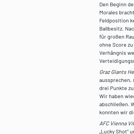
Den Beginn de
Morales bracht
Feldposition k
Ballbesitz. Na
für großen Rau
ohne Score zu 
Verhängnis we
Verteidigungsr
Graz Giants H
aussprechen, 
drei Punkte z
Wir haben wied
abschließen. 
konnten wir di
AFC Vienna Vi
„Lucky Shot“ u