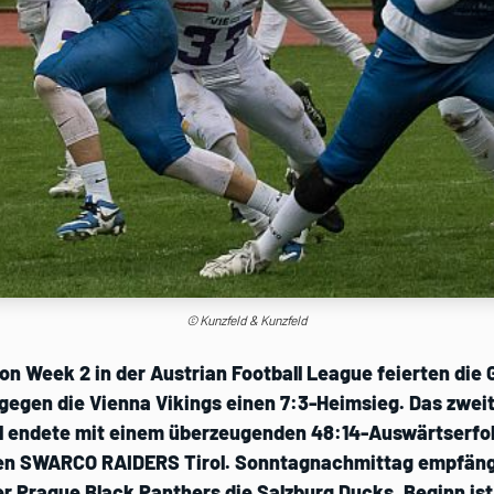
© Kunzfeld & Kunzfeld
n Week 2 in der Austrian Football League feierten die 
 gegen die Vienna Vikings einen 7:3-Heimsieg. Das zwei
 endete mit einem überzeugenden 48:14-Auswärtserfo
den SWARCO RAIDERS Tirol. Sonntagnachmittag empfän
er Prague Black Panthers die Salzburg Ducks. Beginn ist