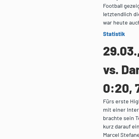
Football gezei
letztendlich d
war heute auch
Statistik
29.03.
vs. Da
0:20, 
Fürs erste Hig
mit einer Inte
brachte sein T
kurz darauf ei
Marcel Stefane