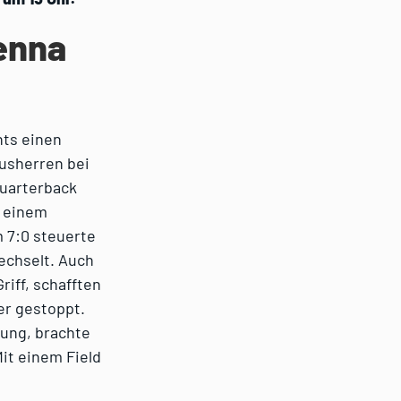
ienna
nts einen
ausherren bei
Quarterback
h einem
m 7:0 steuerte
echselt. Auch
riff, schafften
er gestoppt.
wung, brachte
it einem Field