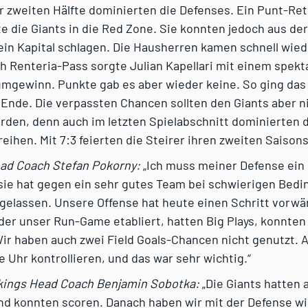
r zweiten Hälfte dominierten die Defenses. Ein Punt-Re
e die Giants in die Red Zone. Sie konnten jedoch aus de
ein Kapital schlagen. Die Hausherren kamen schnell wied
ch Renteria-Pass sorgte Julian Kapellari mit einem spek
mgewinn. Punkte gab es aber wieder keine. So ging das d
Ende. Die verpassten Chancen sollten den Giants aber n
rden, denn auch im letzten Spielabschnitt dominierten 
eihen. Mit 7:3 feierten die Steirer ihren zweiten Saisons
ead Coach Stefan Pokorny:
„Ich muss meiner Defense ein
sie hat gegen ein sehr gutes Team bei schwierigen Bed
ugelassen. Unsere Offense hat heute einen Schritt vorwä
er unser Run-Game etabliert, hatten Big Plays, konnten
Wir haben auch zwei Field Goals-Chancen nicht genutzt.
e Uhr kontrollieren, und das war sehr wichtig.“
kings Head Coach Benjamin Sobotka:
„Die Giants hatten
nd konnten scoren. Danach haben wir mit der Defense wi