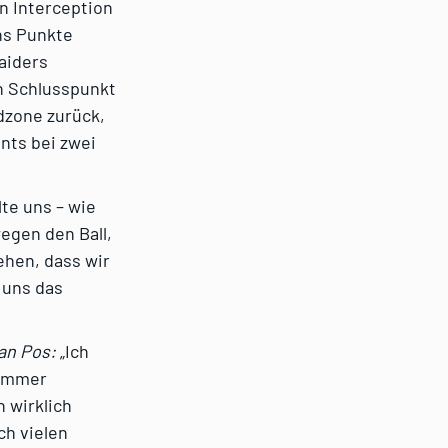
n Interception
hs Punkte
Raiders
n Schlusspunkt
ndzone zurück,
nts bei zwei
lte uns – wie
egen den Ball,
ehen, dass wir
 uns das
ian Pos:
„Ich
 immer
 wirklich
ch vielen