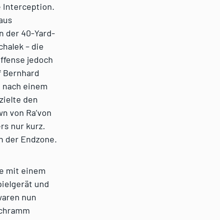
 Interception.
raus
n der 40-Yard-
chalek – die
Offense jedoch
f Bernhard
s nach einem
zielte den
wn von Ra’von
rs nur kurz.
n der Endzone.
te mit einem
pielgerät und
 waren nun
 Schramm