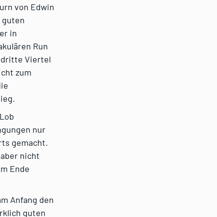
turn von Edwin
r guten
er in
takulären Run
ritte Viertel
icht zum
die
ieg.
 Lob
ingungen nur
rts gemacht.
 aber nicht
 Am Ende
 am Anfang den
rklich guten