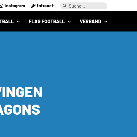
Instagram
Intranet
TBALL
FLAG FOOTBALL
VERBAND
WINGEN
RAGONS