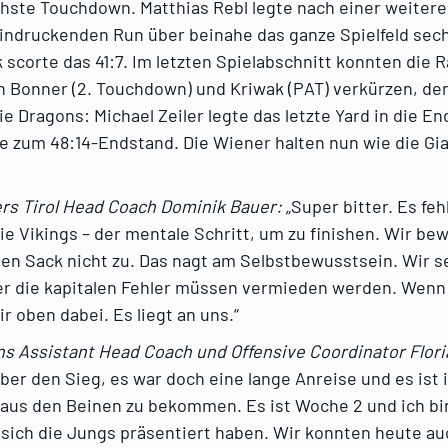
hste Touchdown. Matthias Rebl legte nach einer weitere
indruckenden Run über beinahe das ganze Spielfeld sec
 scorte das 41:7. Im letzten Spielabschnitt konnten die 
h Bonner (2. Touchdown) und Kriwak (PAT) verkürzen, de
ie Dragons: Michael Zeiler legte das letzte Yard in die E
e zum 48:14-Endstand. Die Wiener halten nun wie die Gia
s Tirol Head Coach Dominik Bauer:
„Super bitter. Es feh
e Vikings – der mentale Schritt, um zu finishen. Wir bew
en Sack nicht zu. Das nagt am Selbstbewusstsein. Wir s
er die kapitalen Fehler müssen vermieden werden. Wenn
ir oben dabei. Es liegt an uns.“
s Assistant Head Coach und Offensive Coordinator Flor
über den Sieg, es war doch eine lange Anreise und es ist
 aus den Beinen zu bekommen. Es ist Woche 2 und ich bin
 sich die Jungs präsentiert haben. Wir konnten heute au