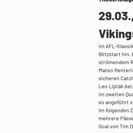
29.03.
Viking
Im AFL-Klassik
Blitzstart hin
strömendem Re
Mateo Renteria
sicheren Catch
Leo Lipták bei
im zweiten Qua
es angeführt v
Im folgenden D
mehrere Pässe 
Goal von Tim D