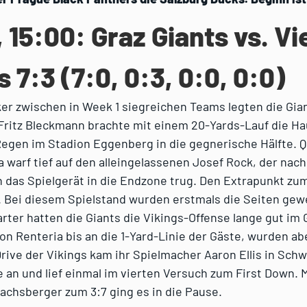
, 15:00: Graz Giants vs. V
s 7:3 (7:0, 0:3, 0:0, 0:0)
er zwischen in Week 1 siegreichen Teams legten die Gia
. Fritz Bleckmann brachte mit einem 20-Yards-Lauf die H
gen im Stadion Eggenberg in die gegnerische Hälfte. 
 warf tief auf den alleingelassenen Josef Rock, der nac
 das Spielgerät in die Endzone trug. Den Extrapunkt zu
. Bei diesem Spielstand wurden erstmals die Seiten gew
rter hatten die Giants die Vikings-Offense lange gut im G
on Renteria bis an die 1-Yard-Linie der Gäste, wurden ab
rive der Vikings kam ihr Spielmacher Aaron Ellis in Sch
an und lief einmal im vierten Versuch zum First Down. M
achsberger zum 3:7 ging es in die Pause.