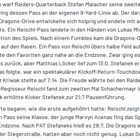
s warf Raiders-Quarterback Stefan Maiacher seine zweite
ing dessen Pass an der eigenen 9-Yard-Linie ab. Der da
Dragons-Drive entwickelte sich holprig und endete mit a
rs. Ein Reischl-Pass landete in den Händen von Lukas Mi
eption des Spiels. Nach einem Fumbles kam die Dragons-
 auf den Rasen. Ein Pass von Reischl übers halbe Feld au
te den Favoriten ganz nahe an die Endzone. Zwar ging e
ds zurück, aber Matthias Löcker lief zum 13:0. Stefanek er
s folgte, war ein spektakulärer Kickoff-Return-Touchdo
 Kriwak stellte auf 7:14. Die Freude währte bei den Raide
Regisseur Reischl fand zum zweiten Mal Schachermayr i
k erhöhte Kicker Stefanek zur 21:7 Pausenführung.
fte begann, wie die erste aufgehöhrt hatte: Reischl zeig
n Pass seine Klasse, der junge Marvyn Acenas fing das S
 Endzone. Nach PAT Stefaneks hieß es 28:7. Die Dragons
 der Siegerstraße, hatten aber noch nicht genug. Lukas