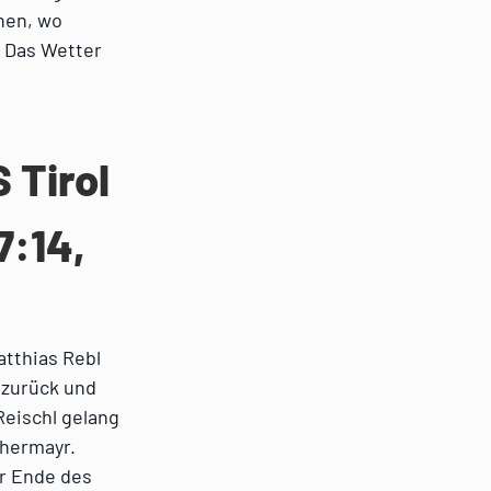
hen, wo
. Das Wetter
 Tirol
7:14,
atthias Rebl
 zurück und
Reischl gelang
chermayr.
or Ende des