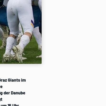
Graz Giants im
te
lg der Danube
gt
 um 15 Uhr.