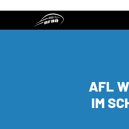
AFL W
IM SC