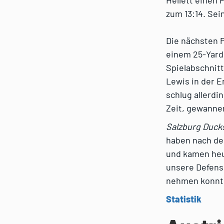
Hellett einen 
zum 13:14. Sei
Die nächsten P
einem 25-Yards
Spielabschnitt
Lewis in der E
schlug allerdi
Zeit, gewannen
Salzburg Duck
haben nach de
und kamen heu
unsere Defense
nehmen konnt
Statistik