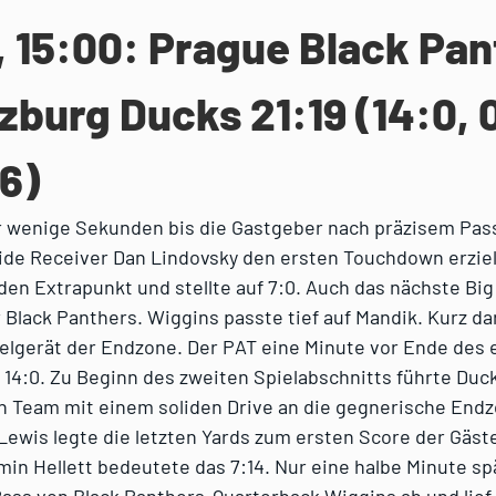
, 15:00: Prague Black Pa
lzburg Ducks 21:19 (14:0, 
:6)
r wenige Sekunden bis die Gastgeber nach präzisem Pas
ide Receiver Dan Lindovsky den ersten Touchdown erziel
den Extrapunkt und stellte auf 7:0. Auch das nächste Big
 Black Panthers. Wiggins passte tief auf Mandik. Kurz da
elgerät der Endzone. Der PAT eine Minute vor Ende des e
 14:0. Zu Beginn des zweiten Spielabschnitts führte Duc
in Team mit einem soliden Drive an die gegnerische End
ewis legte die letzten Yards zum ersten Score der Gäste
in Hellett bedeutete das 7:14. Nur eine halbe Minute sp