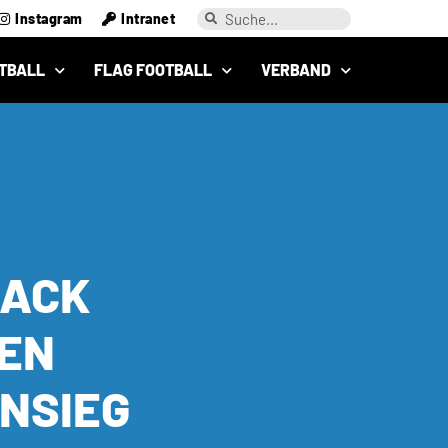
Instagram
Intranet
TBALL
FLAG FOOTBALL
VERBAND
LACK
GEN
ONSIEG