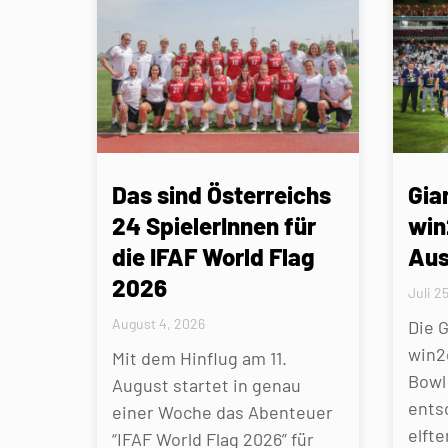
Das sind Österreichs
Gia
24 SpielerInnen für
win
die IFAF World Flag
Aus
2026
Juli 2
August 4, 2026
Die 
win2
Mit dem Hinflug am 11.
Bowl 
August startet in genau
ents
einer Woche das Abenteuer
elfte
“IFAF World Flag 2026” für