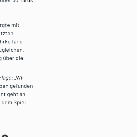
 über 30 Yards
rgte mit
etzten
hrke fand
ugleichen,
g über die
rlage:
„Wir
uben gefunden
ent geht an
s dem Spiel