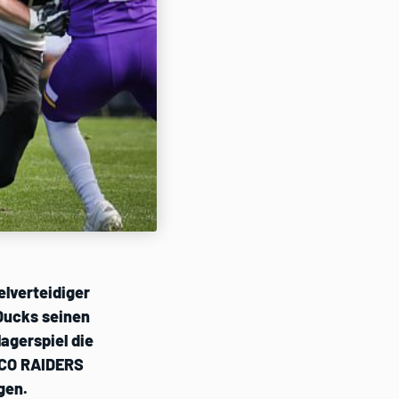
elverteidiger
Ducks seinen
agerspiel die
RCO RAIDERS
gen.