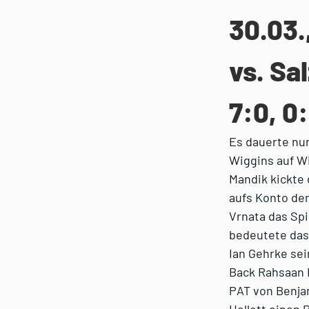
30.03.
vs. Sa
7:0, 0
Es dauerte nu
Wiggins auf W
Mandik kickte 
aufs Konto der
Vrnata das Spi
bedeutete das
Ian Gehrke se
Back Rahsaan L
PAT von Benjam