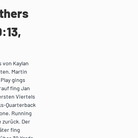
nthers
0:13,
s von Kaylan
ten. Martin
 Play gings
rauf fing Jan
rsten Viertels
ks-Quarterback
zone. Running
 zurück. Der
äter fing