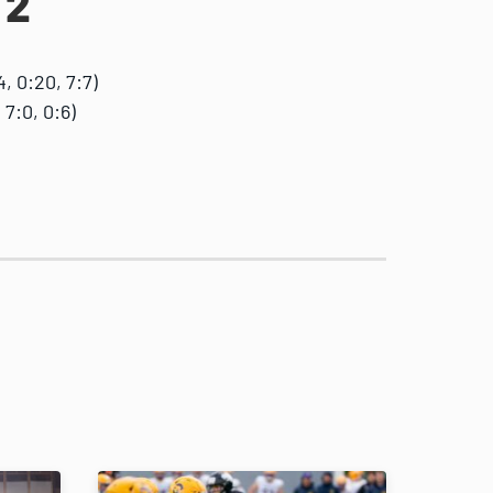
 2
, 0:20, 7:7)
 7:0, 0:6)