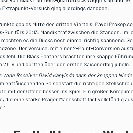
Pass von Black Panthers-Quarterback Wiggins ab und lief
n Extrapunkt-Versuch ging allerdings daneben.
unkte gab es Mitte des dritten Viertels. Pavel Prokop so
-Run fürs 20:13. Mandik traf zwischen die Stangen. im l
 machten es die Ducks noch einmal richtig spannend. Ge
ndzone. Der Versuch, mit einer 2-Point-Conversion ausz
ngs fehl. Die Black Panthers brachten ihre knappe Führun
 21:19 und durften über den ersten Saisonerfolg jubeln.
s Wide Receiver David Kanyinda nach der knappen Niede
m enttäuschenden Saisonstart die richtigen Stellschra
te mit der Offene besser ins Spiel. Ein großes Komplim
, die eine starke Prager Mannschaft fast vollständig au
e.“