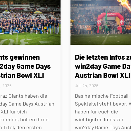
nts gewinnen
Die letzten Infos z
2day Game Days
win2day Game Da
trian Bowl XLI
Austrian Bowl XLI
5, 2026
Juli 24, 2026
Graz Giants haben die
Das heimische Football-
day Game Days Austrian
Spektakel steht bevor. 
XLI für sich
haben für euch die
chieden, holten ihren
wichtigsten Infos zur
n Titel, den ersten
win2day Game Days Aust