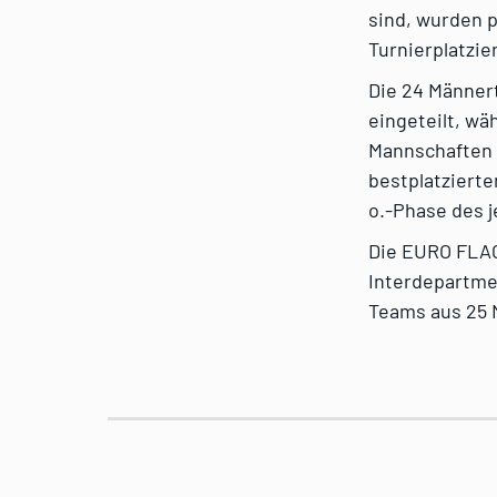
sind, wurden 
Turnierplatzie
Die 24 Männer
eingeteilt, wä
Mannschaften 
bestplatzierte
o.-Phase des j
Die EURO FLAG
Interdepartme
Teams aus 25 N