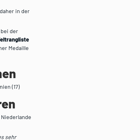
 daher in der
bei der
eltrangliste
er Medaille
men
nien (17)
ren
, Niederlande
es sehr