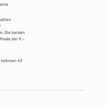
 eine
haften
f
n. Die beiden
finale der K.-
t nehmen 43