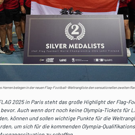
s Herren belegen in der neuen Flag-Football-Weltrangliste den sensationellen zweiten 
LAG 2025 in Paris steht das große Highlight der Flag-Fo
bevor. Auch wenn dort noch keine Olympia-Tickets für 
n, können und sollen wichtige Punkte für die Weltrangl
den, um sich für die kommenden Olympia-Qualifikations
Ausgangssituation zu schaffen.