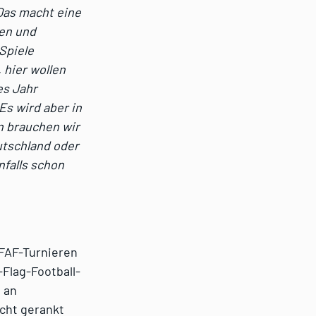
 Das macht eine
den und
Spiele
 hier wollen
es Jahr
s wird aber in
n brauchen wir
utschland oder
nfalls schon
IFAF-Turnieren
-Flag-Football-
t an
cht gerankt