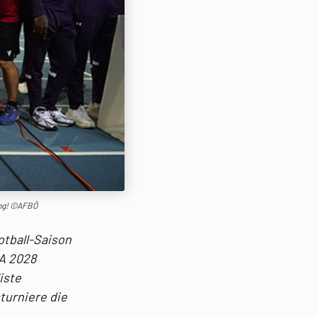
Rang! ©AFBÖ
otball-Saison
LA 2028
iste
turniere die