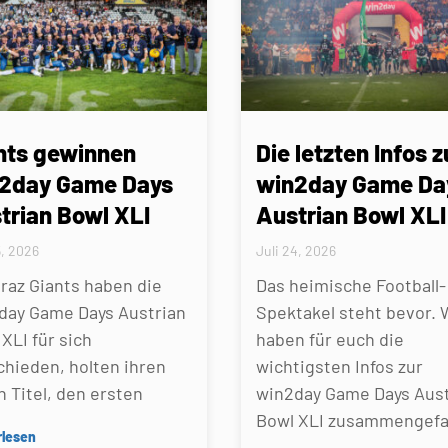
nts gewinnen
Die letzten Infos z
2day Game Days
win2day Game Da
trian Bowl XLI
Austrian Bowl XLI
5, 2026
Juli 24, 2026
Graz Giants haben die
Das heimische Football-
day Game Days Austrian
Spektakel steht bevor. 
XLI für sich
haben für euch die
chieden, holten ihren
wichtigsten Infos zur
n Titel, den ersten
win2day Game Days Aust
Bowl XLI zusammengefa
rlesen