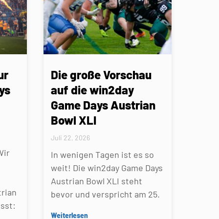
ur
Die große Vorschau
ys
auf die win2day
Game Days Austrian
Bowl XLI
Juli 22, 2026
Wir
In wenigen Tagen ist es so
weit! Die win2day Game Days
Austrian Bowl XLI steht
rian
bevor und verspricht am 25.
sst:
Weiterlesen