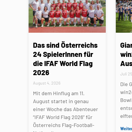
Das sind Österreichs
Gia
24 SpielerInnen für
win
die IFAF World Flag
Aus
2026
Juli 2
August 4, 2026
Die 
win2
Mit dem Hinflug am 11.
Bowl 
August startet in genau
ents
einer Woche das Abenteuer
elfte
“IFAF World Flag 2026” für
Österreichs Flag-Football-
Weite