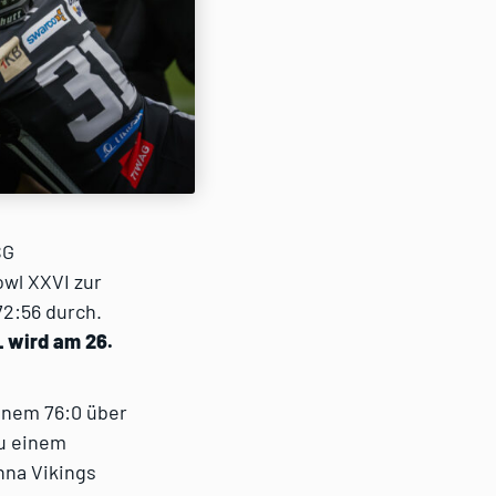
SG
wl XXVI zur
72:56 durch.
 wird am 26.
inem 76:0 über
zu einem
nna Vikings