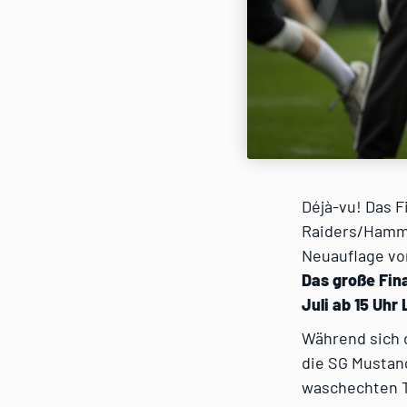
Déjà-vu! Das F
Raiders/Hamme
Neuauflage vom
Das große Fin
Juli ab 15 Uhr 
Während sich 
die SG Mustan
waschechten Th