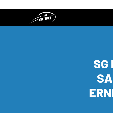
SG
SA
ERN