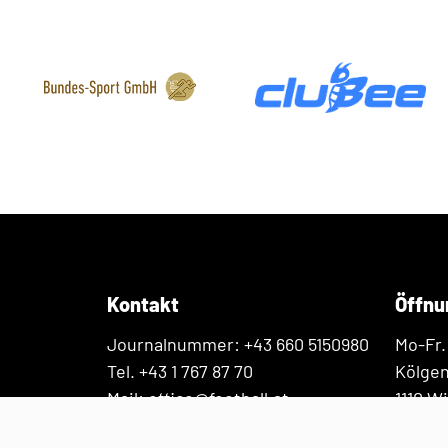
Kontakt
Öffnu
Journalnummer: +43 660 5150980
Mo-Fr.
Tel. +43 1 767 87 70
Kölge
Mail: office@football.at
1110 W