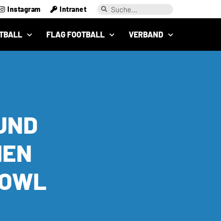
Instagram
Intranet
TBALL
FLAG FOOTBALL
VERBAND
UND
HEN
BOWL