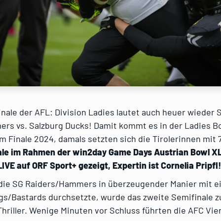
inale der AFL: Division Ladies lautet auch heuer wieder 
rs vs. Salzburg Ducks! Damit kommt es in der Ladies Bo
 Finale 2024, damals setzten sich die Tirolerinnen mit 
ale im Rahmen der win2day Game Days Austrian Bowl XL
LIVE auf ORF Sport+ gezeigt, Expertin ist Cornelia Pripfl!
die SG Raiders/Hammers in überzeugender Manier mit e
gs/Bastards durchsetzte, wurde das zweite Semifinale 
riller. Wenige Minuten vor Schluss führten die AFC Vie