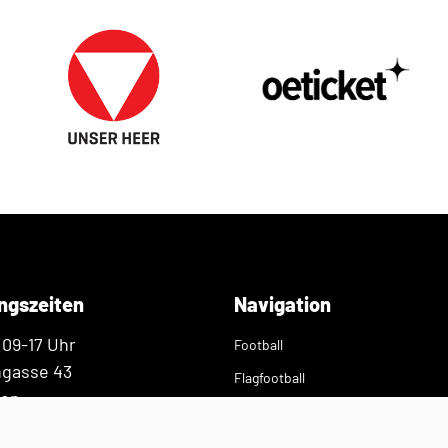
ngszeiten
Navigation
 09-17 Uhr
Football
ngasse 43
Flagfootball
ien
Verband
Presse