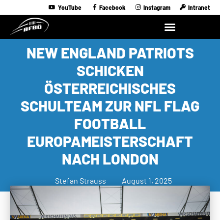
YouTube
Facebook
Instagram
Intranet
NEW ENGLAND PATRIOTS
SCHICKEN
ÖSTERREICHISCHES
SCHULTEAM ZUR NFL FLAG
FOOTBALL
EUROPAMEISTERSCHAFT
NACH LONDON
Stefan Strauss
August 1, 2025