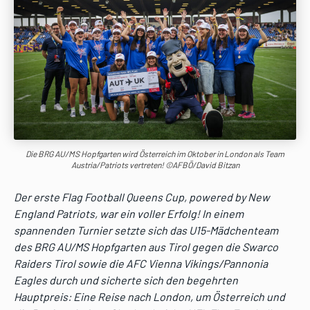
Die BRG AU/MS Hopfgarten wird Österreich im Oktober in London als Team
Austria/Patriots vertreten! ©AFBÖ/David Bitzan
Der erste Flag Football Queens Cup, powered by New
England Patriots, war ein voller Erfolg! In einem
spannenden Turnier setzte sich das U15-Mädchenteam
des BRG AU/MS Hopfgarten aus Tirol gegen die Swarco
Raiders Tirol sowie die AFC Vienna Vikings/Pannonia
Eagles durch und sicherte sich den begehrten
Hauptpreis: Eine Reise nach London, um Österreich und