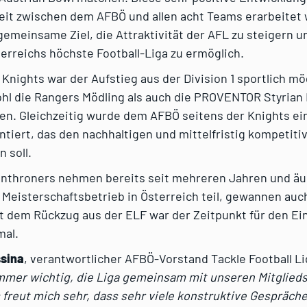
t zwischen dem AFBÖ und allen acht Teams erarbeitet 
gemeinsame Ziel, die Attraktivität der AFL zu steigern u
terreichs höchste Football-Liga zu ermöglich.
 Knights war der Aufstieg aus der Division 1 sportlich mö
l die Rangers Mödling als auch die PROVENTOR Styrian 
en. Gleichzeitig wurde dem AFBÖ seitens der Knights ein
tiert, das den nachhaltigen und mittelfristig kompetitiv
n soll.
Enthroners nehmen bereits seit mehreren Jahren und äu
 Meisterschaftsbetrieb in Österreich teil, gewannen auch
it dem Rückzug aus der ELF war der Zeitpunkt für den Eint
mal.
ssina
, verantwortlicher AFBÖ-Vorstand Tackle Football L
mmer wichtig, die Liga gemeinsam mit unseren Mitglied
 freut mich sehr, dass sehr viele konstruktive Gespräch