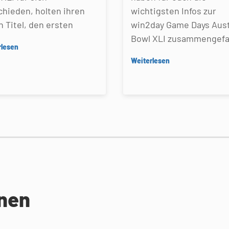
chieden, holten ihren
wichtigsten Infos zur
n Titel, den ersten
win2day Game Days Aust
Bowl XLI zusammengefa
rlesen
Weiterlesen
onen