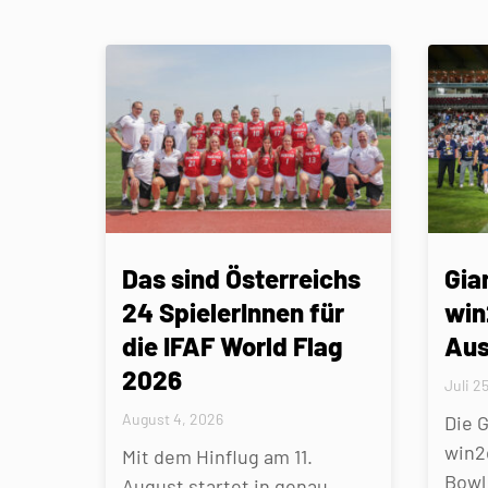
Das sind Österreichs
Gia
24 SpielerInnen für
win
die IFAF World Flag
Aus
2026
Juli 2
August 4, 2026
Die 
win2
Mit dem Hinflug am 11.
Bowl 
August startet in genau