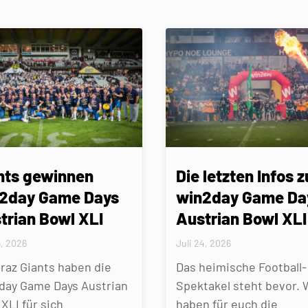
nts gewinnen
Die letzten Infos z
2day Game Days
win2day Game Da
trian Bowl XLI
Austrian Bowl XLI
5, 2026
Juli 24, 2026
Graz Giants haben die
Das heimische Football-
day Game Days Austrian
Spektakel steht bevor. 
XLI für sich
haben für euch die