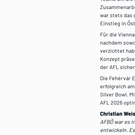
Zusammenarbei
war stets das 
Einstieg in Ös
Für die Vienna
nachdem sowoh
verzichtet hab
Konzept präsen
der AFL sicher
Die Fehérvár 
erfolgreich am
Silver Bowl. M
AFL 2026 opti
Christian Wei
AFBÖ war es i
entwickeln. Es