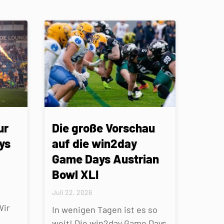
ur
Die große Vorschau
ys
auf die win2day
Game Days Austrian
Bowl XLI
Juli 22, 2026
Wir
In wenigen Tagen ist es so
weit! Die win2day Game Days