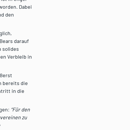
worden. Dabei
nd den
glich,
Bears darauf
 solides
en Verbleib in
ßerst
 bereits die
ritt in die
igen:
“Für den
svereinen zu
e