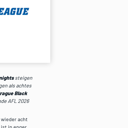
nights
steigen
gen als achtes
rague Black
nde AFL 2026
e wieder acht
ist in enger