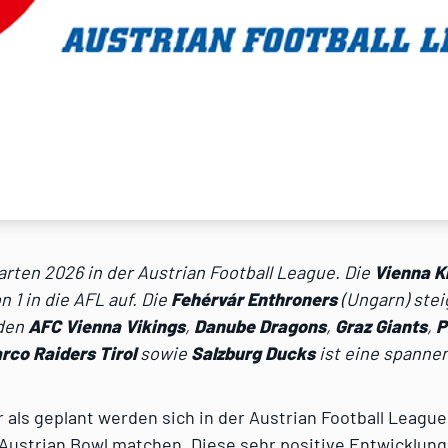
rten 2026 in der Austrian Football League. Die
Vienna K
n 1 in die AFL auf. Die
Fehérvár Enthroners
(Ungarn) stei
 den
AFC Vienna Vikings
,
Danube Dragons
,
Graz Giants
,
P
rco Raiders Tirol
sowie
Salzburg Ducks
ist eine spanne
r als geplant werden sich in der Austrian Football Leagu
ustrian Bowl matchen. Diese sehr positive Entwicklung 