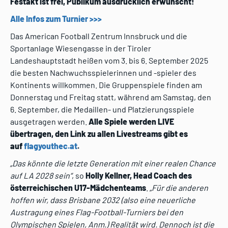
Festakt ist frei, Publikum ausdrücklich erwünscht!
Alle Infos zum Turnier >>>
Das American Football Zentrum Innsbruck und die
Sportanlage Wiesengasse in der Tiroler
Landeshauptstadt heißen vom 3. bis 6. September 2025
die besten Nachwuchsspielerinnen und -spieler des
Kontinents willkommen. Die Gruppenspiele finden am
Donnerstag und Freitag statt, während am Samstag, den
6. September, die Medaillen- und Platzierungsspiele
ausgetragen werden.
Alle Spiele werden
LIVE
übertragen, den Link zu allen Livestreams gibt es
auf
flagyouthec.at
.
„Das könnte die letzte Generation mit einer realen Chance
auf LA 2028 sein“
, so
Holly Kellner, Head Coach des
österreichischen U17-Mädchenteams
.
„Für die anderen
hoffen wir, dass Brisbane 2032 (also eine neuerliche
Austragung eines Flag-Football-Turniers bei den
Olympischen Spielen, Anm.) Realität wird. Dennoch ist die