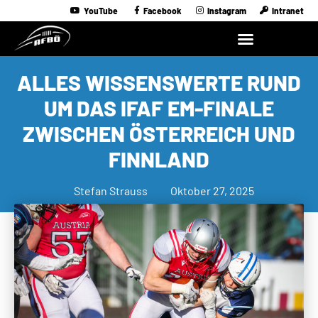
YouTube
Facebook
Instagram
Intranet
ALLES WISSENSWERTE RUND
UM DAS IFAF EM-FINALE
ZWISCHEN ÖSTERREICH UND
FINNLAND
Stefan Strauss
Oktober 27, 2025