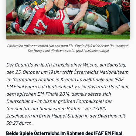
Österreich trifft zum ersten Mal seit dem EM-Finale 2014 wieder auf Deutschland.
Der Hunger auf die Revanche ist groß! c)Hannes Jirgal
Der Countdown läuft! In exakt einer Woche, am Samstag,
den 25. Oktober um 19 Uhr trifft Österreichs Nationalteam
im Grotenburg Stadion in Krefeld im Halbfinale des IFAF
EM Final Fours auf Deutschland. Es ist das erste Duell seit
dem epischen EM-Finale 2014, damals setzte sich
Deutschland – im bisher größten Footballspiel der
Geschichte auf heimischem Boden – vor 27.000
Zuschauern im Ernst Happel Stadion in der Overtime mit
30:27 durch.
Beide Spiele Österreichs im Rahmen des IFAF EM Final