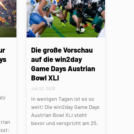
ur
Die große Vorschau
ys
auf die win2day
Game Days Austrian
Bowl XLI
Juli 22, 2026
Wir
In wenigen Tagen ist es so
weit! Die win2day Game Days
Austrian Bowl XLI steht
rian
bevor und verspricht am 25.
sst: