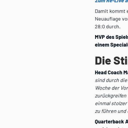
Zum Re-Live a
Damit kommt e
Neuauflage vom
28:0 durch.
MVP des Spiels
einem Specia
Die S
Head Coach 
sind durch die
Woche der Vor
zurückgreifen 
einmal stolzer
zu führen und
Quarterback A