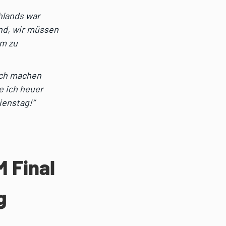
hlands war
and, wir müssen
um zu
ich machen
e ich heuer
ienstag!“
M Final
g