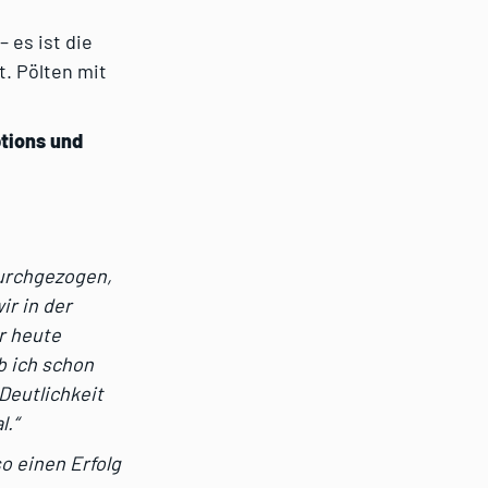
 es ist die
. Pölten mit
ptions und
durchgezogen,
ir in der
r heute
b ich schon
 Deutlichkeit
l.“
so einen Erfolg