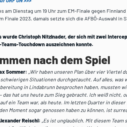
uf ORF ON >>>
s am Dienstag um 19 Uhr zum EM-Finale gegen Finnland –
 Finale 2023, damals setzte sich die AFBÖ-Auswahl in St
 wurde Christoph Nitzlnader, der sich mit zwei Interce
l-Teams-Touchdown auszeichnen konnte.
timmen nach dem Spiel
Max Sommer:
„Wir haben unseren Plan über vier Viertel 
 schwierigen Situationen durchgetaucht. Auf alles, was w
bereitung in Lindabrunn besprochen haben, mussten wi
– das hat uns heute zum Sieg gebracht. Ich weiß nicht, o
 auf ein Team war, als heute. Im letzten Quarter in dieser
 den Moment sogar genossen haben zu können, ist surrea
lexander Reischl:
„Es ist unglaublich. Mit diesem Team 