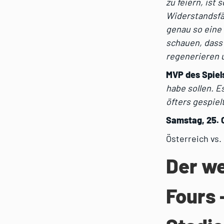
zu feiern, ist
Widerstandsfä
genau so eine 
schauen, dass 
regenerieren u
MVP des Spiel
habe sollen. E
öfters gespiel
Samstag, 25. O
Österreich vs.
Der we
Fours 