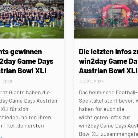
nts gewinnen
Die letzten Infos z
2day Game Days
win2day Game Da
trian Bowl XLI
Austrian Bowl XLI
5, 2026
Juli 24, 2026
Graz Giants haben die
Das heimische Football-
day Game Days Austrian
Spektakel steht bevor. 
XLI für sich
haben für euch die
chieden, holten ihren
wichtigsten Infos zur
n Titel, den ersten
win2day Game Days Aust
Bowl XLI zusammengefa