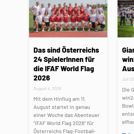
Das sind Österreichs
Gia
24 SpielerInnen für
win
die IFAF World Flag
Aus
2026
Juli 2
August 4, 2026
Die 
win2
Mit dem Hinflug am 11.
Bowl 
August startet in genau
ents
einer Woche das Abenteuer
elfte
“IFAF World Flag 2026” für
Österreichs Flag-Football-