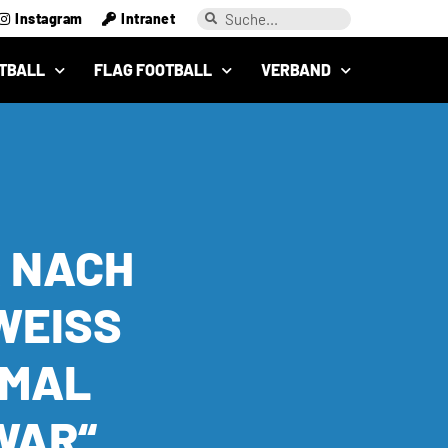
Instagram
Intranet
TBALL
FLAG FOOTBALL
VERBAND
 NACH
EISS N
AL S
WAR“