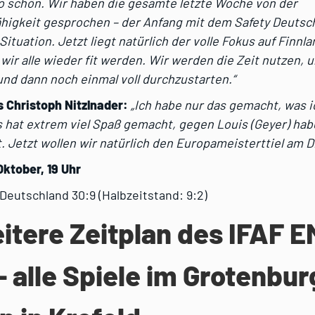
 so schön. Wir haben die gesamte letzte Woche von der
higkeit gesprochen – der Anfang mit dem Safety Deutsc
Situation. Jetzt liegt natürlich der volle Fokus auf Finnl
wir alle wieder fit werden. Wir werden die Zeit nutzen, 
nd dann noch einmal voll durchzustarten.“
s Christoph Nitzlnader:
„Ich habe nur das gemacht, was 
s hat extrem viel Spaß gemacht, gegen Louis (Geyer) hab
t. Jetzt wollen wir natürlich den Europameisterttiel am D
ktober, 19 Uhr
 Deutschland 30:9 (Halbzeitstand: 9:2)
itere Zeitplan des IFAF E
– alle Spiele im Grotenbur