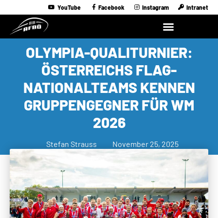
YouTube
Facebook
Instagram
Intranet
OLYMPIA-QUALITURNIER:
ÖSTERREICHS FLAG-
NATIONALTEAMS KENNEN
GRUPPENGEGNER FÜR WM
2026
Stefan Strauss
November 25, 2025