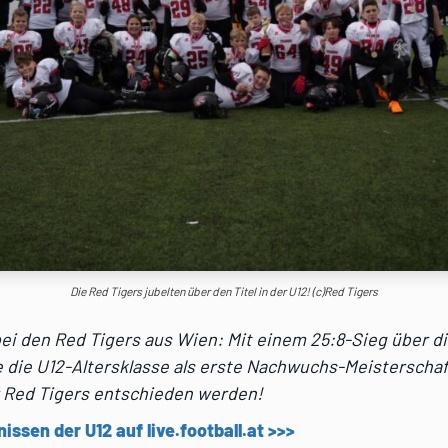
Die Red Tigers jubelten über den Titel in der U12! (c)Red Tigers
ei den Red Tigers aus Wien: Mit einem 25:8-Sieg über d
e die U12-Altersklasse als erste Nachwuchs-Meisterschaf
 Red Tigers entschieden werden!
nissen der U12 auf live.football.at >>>