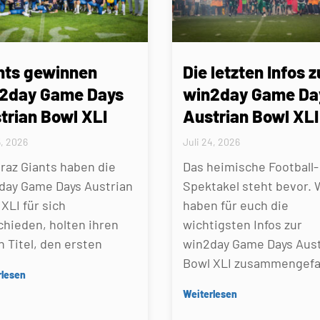
nts gewinnen
Die letzten Infos z
2day Game Days
win2day Game Da
trian Bowl XLI
Austrian Bowl XLI
5, 2026
Juli 24, 2026
Graz Giants haben die
Das heimische Football-
day Game Days Austrian
Spektakel steht bevor. 
XLI für sich
haben für euch die
chieden, holten ihren
wichtigsten Infos zur
n Titel, den ersten
win2day Game Days Aust
Bowl XLI zusammengefa
rlesen
Weiterlesen