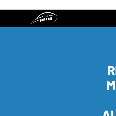
R
M
AL