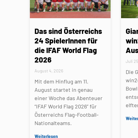
Das sind Österreichs
Gia
24 SpielerInnen für
win
die IFAF World Flag
Aus
2026
Juli 2
August 4, 2026
Die 
win2
Mit dem Hinflug am 11.
Bowl 
August startet in genau
ents
einer Woche das Abenteuer
elfte
“IFAF World Flag 2026” für
Österreichs Flag-Football-
Weite
Nationalteams.
Weiterlesen