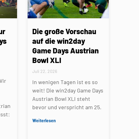
ur
Die große Vorschau
ys
auf die win2day
Game Days Austrian
Bowl XLI
Juli 22, 2026
Wir
In wenigen Tagen ist es so
weit! Die win2day Game Days
Austrian Bowl XLI steht
rian
bevor und verspricht am 25.
sst:
Weiterlesen