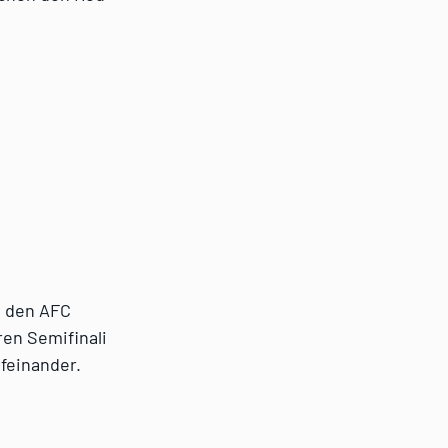
n den AFC
ren Semifinali
ufeinander.