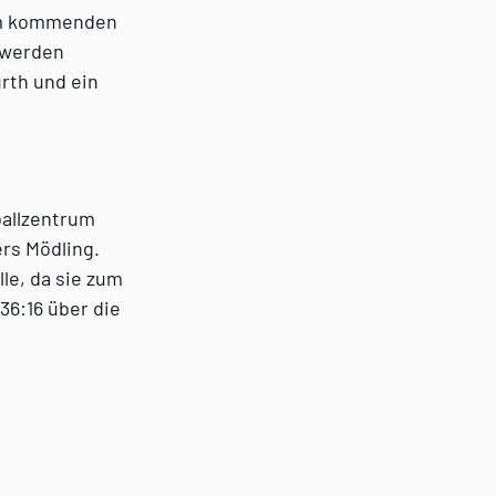
 am kommenden
 werden
urth und ein
ballzentrum
rs Mödling.
le, da sie zum
36:16 über die