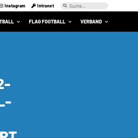
Instagram
Intranet
TBALL
FLAG FOOTBALL
VERBAND
2-
L-
ERT