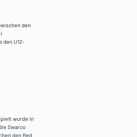
zwischen den
i
e den U12-
spielt wurde in
 die Swarco
ischen den Red