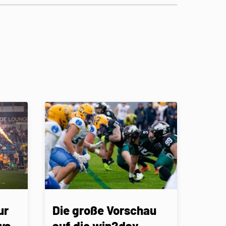
ur
Die große Vorschau
ys
auf die win2day