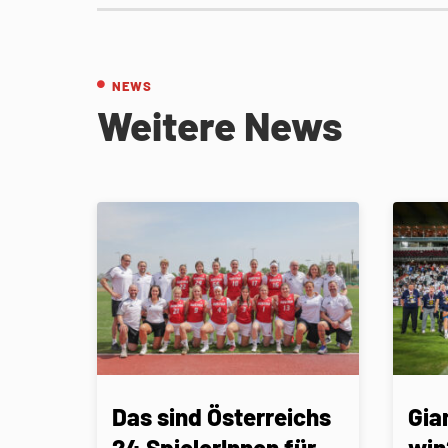
NEWS
Weitere News
Das sind Österreichs
Gia
24 SpielerInnen für
win