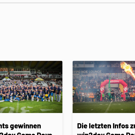
nts gewinnen
Die letzten Infos z
2day Game Days
win2day Game Da