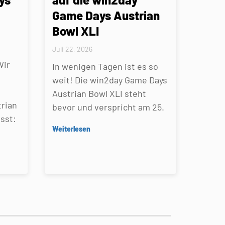
Game Days Austrian
Bowl XLI
Juli 22, 2026
Wir
In wenigen Tagen ist es so
weit! Die win2day Game Days
Austrian Bowl XLI steht
rian
bevor und verspricht am 25.
sst:
Weiterlesen