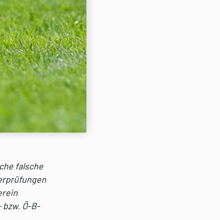
che falsche
erprüfungen
erein
- bzw. Ö-B-