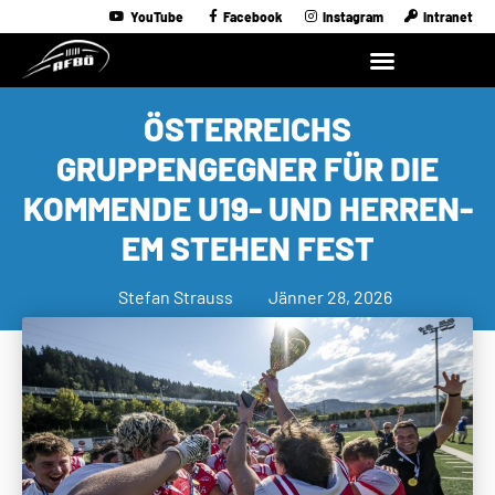
YouTube
Facebook
Instagram
Intranet
ÖSTERREICHS
GRUPPENGEGNER FÜR DIE
KOMMENDE U19- UND HERREN-
EM STEHEN FEST
Stefan Strauss
Jänner 28, 2026