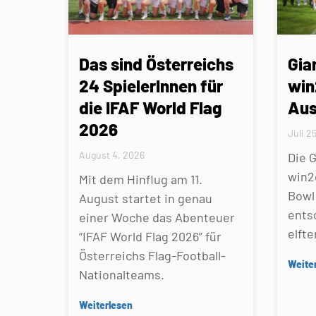
Das sind Österreichs
Gia
24 SpielerInnen für
win
die IFAF World Flag
Aus
2026
Juli 2
August 4, 2026
Die 
win2
Mit dem Hinflug am 11.
Bowl 
August startet in genau
ents
einer Woche das Abenteuer
elfte
“IFAF World Flag 2026” für
Österreichs Flag-Football-
Weite
Nationalteams.
Weiterlesen