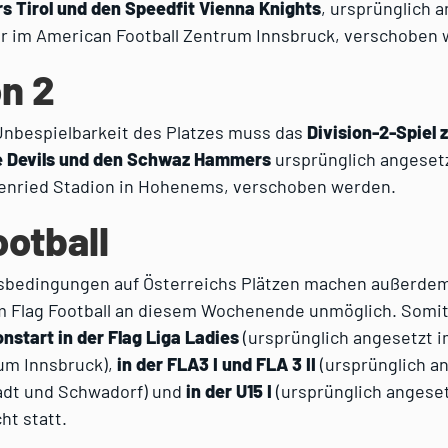
s Tirol und den Speedfit Vienna Knights
, ursprünglich a
Uhr im American Football Zentrum Innsbruck, verschoben
on 2
Unbespielbarkeit des Platzes muss das
Division-2-Spiel
e Devils und den Schwaz Hammers
ursprünglich angesetz
renried Stadion in Hohenems, verschoben werden.
ootball
sbedingungen auf Österreichs Plätzen machen außerde
im Flag Football an diesem Wochenende unmöglich. Somit
nstart in der Flag Liga Ladies
(ursprünglich angesetzt 
rum Innsbruck),
in der FLA3 I und FLA 3 II
(ursprünglich an
dt und Schwadorf) und
in der U15 I
(ursprünglich angeset
ht statt.