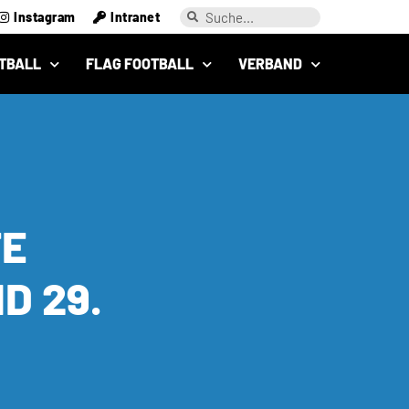
Instagram
Intranet
TBALL
FLAG FOOTBALL
VERBAND
TE
D 29.