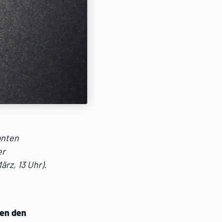
anten
er
rz, 13 Uhr).
hen den