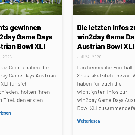
nts gewinnen
Die letzten Infos z
2day Game Days
win2day Game Da
trian Bowl XLI
Austrian Bowl XLI
5, 2026
Juli 24, 2026
Graz Giants haben die
Das heimische Football-
day Game Days Austrian
Spektakel steht bevor. 
XLI für sich
haben für euch die
chieden, holten ihren
wichtigsten Infos zur
n Titel, den ersten
win2day Game Days Aust
Bowl XLI zusammengefa
rlesen
Weiterlesen