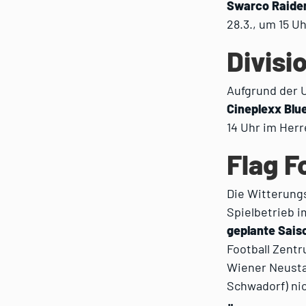
Swarco Raider
28.3., um 15 
Divisi
Aufgrund der 
Cineplexx Blu
14 Uhr im Her
Flag F
Die Witterung
Spielbetrieb 
geplante Saiso
Football Zent
Wiener Neusta
Schwadorf) nic