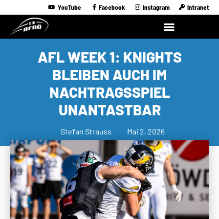
YouTube
Facebook
Instagram
Intranet
AFL WEEK 1: KNIGHTS
BLEIBEN AUCH IM
NACHTRAGSSPIEL
UNANTASTBAR
Stefan Strauss
Mai 2, 2026