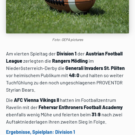
Foto: GEPA pictures
Am vierten Spieltag der
Division 1
der
Austrian Football
League
zerlegten die
Rangers Mödling
im
Niederösterreich-Derby die
Generali Invaders St. Pölten
vor heimischem Publikum mit
48:0
und halten so weiter
Tuchfühlung zu den noch ungeschlagenen PROVENTOR
Styrian Bears.
Die
AFC Vienna Vikings II
hatten im Footballzentrum
Ravelin mit der
Fehervar Enthroners Football Academy
ebenfalls wenig Mühe und feierten beim
31:9
nach zwei
Auftaktniederlagen ihren zweiten Sieg in Folge.
Ergebnisse, Spielplan: Division 1