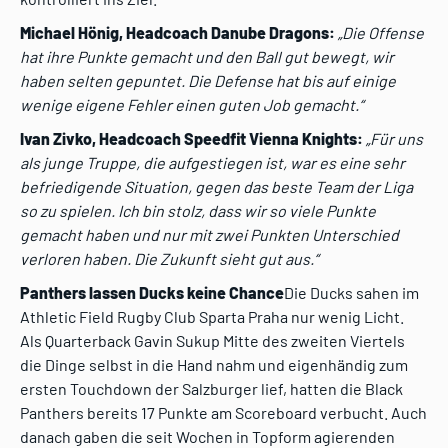
Michael Hönig, Headcoach Danube Dragons:
„Die Offense
hat ihre Punkte gemacht und den Ball gut bewegt, wir
haben selten gepuntet. Die Defense hat bis auf einige
wenige eigene Fehler einen guten Job gemacht.“
Ivan Zivko, Headcoach Speedfit Vienna Knights:
„Für uns
als junge Truppe, die aufgestiegen ist, war es eine sehr
befriedigende Situation, gegen das beste Team der Liga
so zu spielen. Ich bin stolz, dass wir so viele Punkte
gemacht haben und nur mit zwei Punkten Unterschied
verloren haben. Die Zukunft sieht gut aus.“
Panthers lassen Ducks keine Chance
Die Ducks sahen im
Athletic Field Rugby Club Sparta Praha nur wenig Licht.
Als Quarterback Gavin Sukup Mitte des zweiten Viertels
die Dinge selbst in die Hand nahm und eigenhändig zum
ersten Touchdown der Salzburger lief, hatten die Black
Panthers bereits 17 Punkte am Scoreboard verbucht. Auch
danach gaben die seit Wochen in Topform agierenden