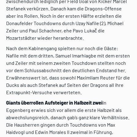
zwischendurch lediglich per Field Goal von Kicker Marcel
Stefanek verkürzen. Danach kam die Dragons-Offense
aber ins Rollen. Noch in der ersten Hälfte erzielten die
Donaufelder Touchdowns durch Uzay Nafile (2), Michael
Zeiler und Paul Schachner, ehe Pavo Lukač die
Mozartstädter wieder heranbrachte.
Nach dem Kabinengang spielten nur noch die Gäste:
Nafile mit dem dritten, Samuel Imarhiagbe mit dem ersten
und Zeiler mit seinem zweiten Touchdown stellten noch
vor dem Schlussabschnitt den deutlichen Endstand her.
Erwähnenswert ist, dass sowohl Maximliam Reuter für die
Ducks als auch Stefanek auf Seiten der Dragons all ihre
Extrapunkt-Versuche verwerteten.
Giants überrollen Aufsteiger in Halbzeit zwei
In
Eggenberg erwies sich vor allem die erste Halbzeit als
abwechslungsreich, danach gab’s ganz klare Verhältnisse.
Die Hausherren gingen durch Touchdowns von Max
Haidvogl und Edwin Morales II zweimal in Führung,