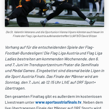
Die St. Valentin Veterans und die Sportunion Vienna Vipers könnten auch heuer im
Finale der Flag Liga Austria aufeinandertreffen! (c)AFBÖ/David Bitzan
Vorhang auf für die entscheidenden Spiele der Flag-
Football-Bundesligen! Die Flag Liga Austria und Flag Liga
Ladies bestreiten am kommenden Wochenende, den 6.
und 7. Juni im Trendsportzentrum Prater die Semifinals
und Medal Games. Eingebettet sind diesmal beide Ligen in
die Sport Austria Finals. Das Finale der Männer wird am
Sonntag, den 7. Juni, ab 12:15 Uhr LIVE auf ORF Sport+
übertragen.
Den gesamten Finaltag gibt es außerdem im kostenlosen
Livestream unter
www.sportaustriafinals.tv
. Neben dem
live übertragenen Finale der Männer auf ORF Sport+ wird