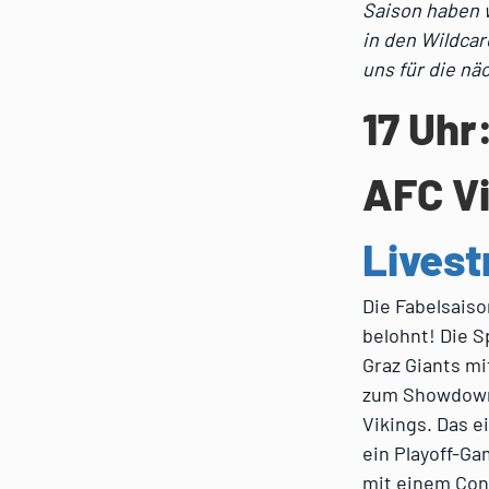
Saison haben w
in den Wildcar
uns für die nä
17 Uhr
AFC V
Lives
Die Fabelsaiso
belohnt! Die 
Graz Giants mi
zum Showdown 
Vikings. Das e
ein Playoff-G
mit einem Con