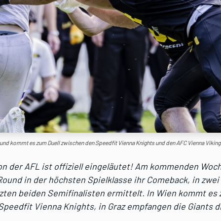
ound kommt es zum Duell zwischen den Speedfit Vienna Knights und den AFC Vienna Viki
on der AFL ist offiziell eingeläutet! Am kommenden Woc
Round in der höchsten Spielklasse ihr Comeback, in zwei
zten beiden Semifinalisten ermittelt. In Wien kommt es 
peedfit Vienna Knights, in Graz empfangen die Giants d