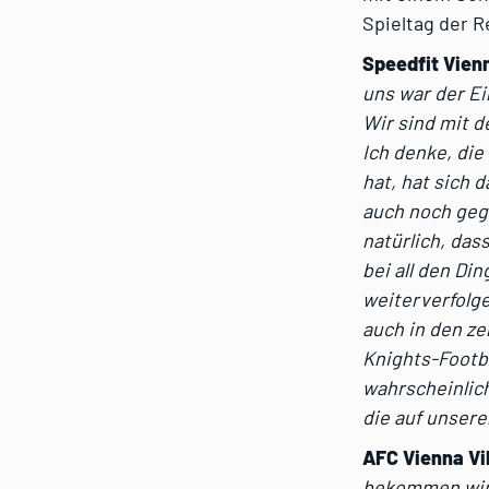
Spieltag der 
Speedfit Vien
uns war der Ei
Wir sind mit d
Ich denke, die
hat, hat sich d
auch noch gege
natürlich, da
bei all den Din
weiterverfolge
auch in den ze
Knights-Footb
wahrscheinlich
die auf unserer
AFC Vienna V
bekommen wir s