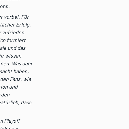
gons.
t vorbei. Für
licher Erfolg.
r zufrieden.
ich formiert
nale und das
Wir wissen
mmen. Was aber
gemacht haben,
 den Fans, wie
tion und
rden
atürlich, dass
m Playoff
defensiv