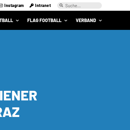
Instagram
Intranet
TBALL
FLAG FOOTBALL
VERBAND
IENER
RAZ