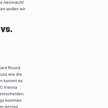
as Heimrecht
ken wollen wir
 vs.
 Card Round
uso wie die
nun kommt es
FC Vienna
 entscheiden,
ings kommen
am letzten