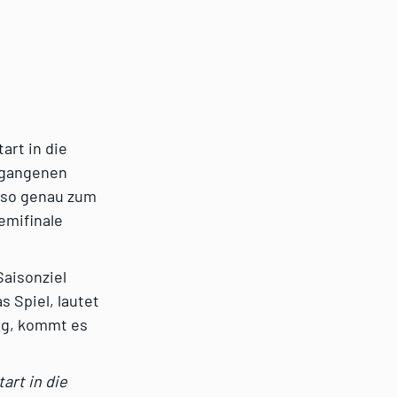
art in die
rgangenen
lso genau zum
emifinale
Saisonziel
s Spiel, lautet
urg, kommt es
art in die