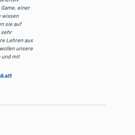
n Game,
einer
e wissen
n sie auf
n sehr
ere Lehren aus
wollen unsere
 und mit
ll.at
!