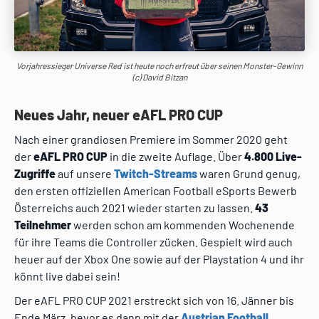
Vorjahressieger Universe Red ist heute noch erfreut über seinen Monster-Gewinn
(c) David Bitzan
Neues Jahr, neuer eAFL PRO CUP
Nach einer grandiosen Premiere im Sommer 2020 geht
der
eAFL PRO CUP
in die zweite Auflage. Über
4.800 Live-
Zugriffe
auf unsere
Twitch-Streams
waren Grund genug,
den ersten offiziellen American Football eSports Bewerb
Österreichs auch 2021 wieder starten zu lassen.
43
Teilnehmer
werden schon am kommenden Wochenende
für ihre Teams die Controller zücken. Gespielt wird auch
heuer auf der Xbox One sowie auf der Playstation 4 und ihr
könnt live dabei sein!
Der eAFL PRO CUP 2021 erstreckt sich von 16. Jänner bis
Ende März, bevor es dann mit der
Austrian Football