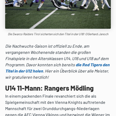
Die Swarco Raiders Tirol sicherten sich den Titel in der U18! ©Gerhard Janoch
Die Nachwuchs-Saison ist offiziell zu Ende, am
vergangenen Wochenende standen die großen
Finalspiele in den Altersklassen U14, U16 und U18 auf dem
Programm. Davor konnten sich bereits
die Red Tigers den
Titel in der U12 holen
. Hier ein Überblick über alle Meister,
wir gratulieren herzlich!
U14 11-Mann: Rangers Mödling
In einem packenden Finale revanchiert sich die als
Spielgemeinschaft mit den Vienna Knights auftretende
Mannschaft für zwei Grunddurchgangs-Niederlagen
gegen die AFC Vienna Vikings und bezwingt die Wiener im