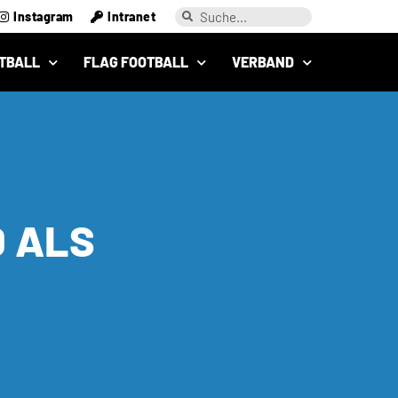
Instagram
Intranet
TBALL
FLAG FOOTBALL
VERBAND
D ALS