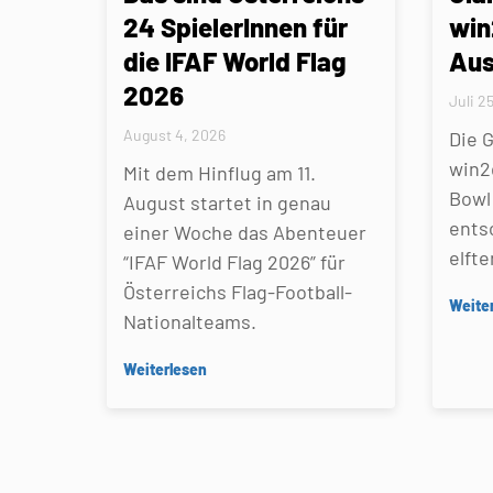
24 SpielerInnen für
win
die IFAF World Flag
Aus
2026
Juli 2
August 4, 2026
Die 
win2
Mit dem Hinflug am 11.
Bowl 
August startet in genau
ents
einer Woche das Abenteuer
elfte
“IFAF World Flag 2026” für
Österreichs Flag-Football-
Weite
Nationalteams.
Weiterlesen