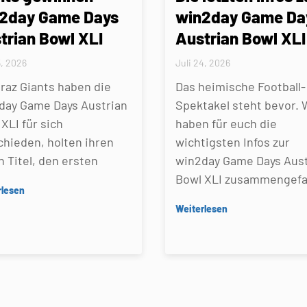
2day Game Days
win2day Game Da
trian Bowl XLI
Austrian Bowl XLI
5, 2026
Juli 24, 2026
Graz Giants haben die
Das heimische Football-
day Game Days Austrian
Spektakel steht bevor. 
XLI für sich
haben für euch die
chieden, holten ihren
wichtigsten Infos zur
n Titel, den ersten
win2day Game Days Aust
Bowl XLI zusammengefa
rlesen
Weiterlesen